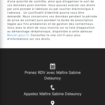
d’une autorité de contrôle, ainsi que d’organiser le sort de
vos données post-mortem. Vous pouvez exercer ces droits
par voie postale à l'adresse ou par courrier électronique à
l'adresse . Un justificatif d'identité pourra vous être
demandé. Nous conservons vos données pendant la période
de prise de contact puis pendant la durée de prescription
légale aux fins probatoires et de gestion des contentieux.
Vous avez le droit de vous inscrire sur la liste d'opposition
au démarchage téléphonique, disponible à cette adresse:
Bloctel.gouv.fr
. Consultez le site cnil.fr pour plus
d’informations sur vos droits.
Prenez RDV avec Maître Sabine
Delaunoy
Appelez Maître Sabine Delaunoy