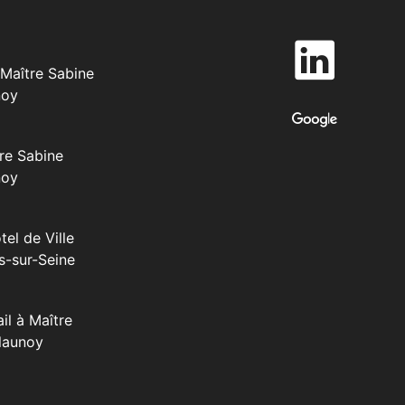
Maître Sabine
noy
re Sabine
noy
tel de Ville
s-sur-Seine
il à Maître
launoy