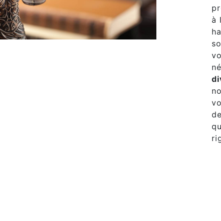
pr
à 
ha
so
vo
né
di
no
vo
de
qu
ri