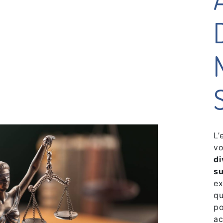
L’
vo
di
s
ex
qu
po
ac