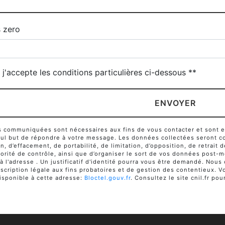
 zero
j'accepte les conditions particulières ci-dessous **
ENVOYER
communiquées sont nécessaires aux fins de vous contacter et sont enr
seul but de répondre à votre message. Les données collectées seront c
ion, d’effacement, de portabilité, de limitation, d’opposition, de retra
orité de contrôle, ainsi que d’organiser le sort de vos données post-m
 à l'adresse . Un justificatif d'identité pourra vous être demandé. No
cription légale aux fins probatoires et de gestion des contentieux. Vou
sponible à cette adresse:
Bloctel.gouv.fr
. Consultez le site cnil.fr pou