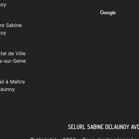
noy
re Sabine
noy
tel de Ville
s-sur-Seine
il à Maître
launoy
SELURL SABINE DELAUNOY AV