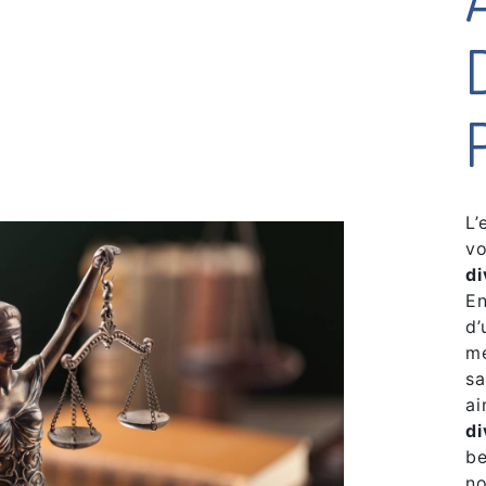
L’
vo
di
En
d’
me
sa
ai
di
be
no