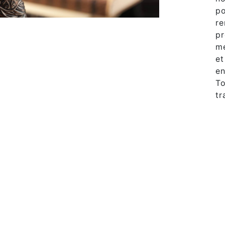
po
re
pr
mé
et
en
To
tr