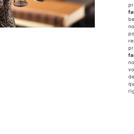
pr
fa
be
no
po
re
pr
fa
no
vo
de
qu
ri