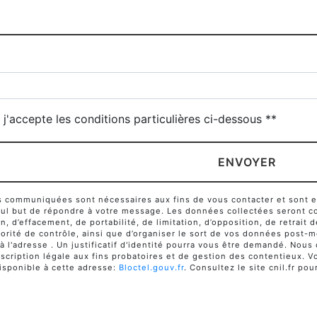
x
j'accepte les conditions particulières ci-dessous **
ENVOYER
communiquées sont nécessaires aux fins de vous contacter et sont enr
seul but de répondre à votre message. Les données collectées seront c
ion, d’effacement, de portabilité, de limitation, d’opposition, de retra
orité de contrôle, ainsi que d’organiser le sort de vos données post-m
 à l'adresse . Un justificatif d'identité pourra vous être demandé. No
cription légale aux fins probatoires et de gestion des contentieux. Vou
sponible à cette adresse:
Bloctel.gouv.fr
. Consultez le site cnil.fr pou