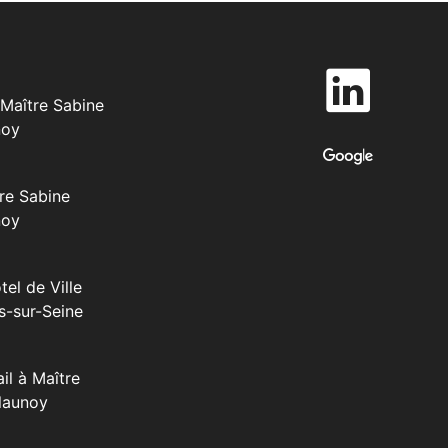
Maître Sabine
noy
re Sabine
noy
tel de Ville
s-sur-Seine
il à Maître
launoy