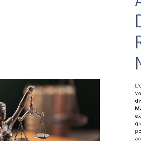
L’
vo
di
M
ex
qu
po
ac