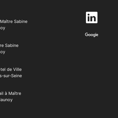
Maître Sabine
noy
re Sabine
noy
tel de Ville
s-sur-Seine
il à Maître
launoy