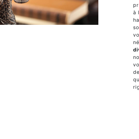
pr
à 
ha
so
vo
né
di
no
vo
de
qu
ri