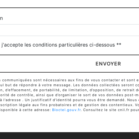
un
j'accepte les conditions particulières ci-dessous **
ENVOYER
communiquées sont nécessaires aux fins de vous contacter et sont enr
seul but de répondre à votre message. Les données collectées seront c
ion, d’effacement, de portabilité, de limitation, d’opposition, de retra
orité de contrôle, ainsi que d’organiser le sort de vos données post-m
 à l'adresse . Un justificatif d'identité pourra vous être demandé. No
cription légale aux fins probatoires et de gestion des contentieux. Vou
sponible à cette adresse:
Bloctel.gouv.fr
. Consultez le site cnil.fr pou