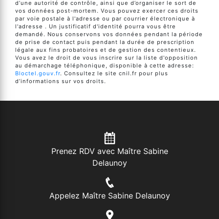
d’une autorité de contrôle, ainsi que d’organiser le sort de
vos données post-mortem. Vous pouvez exercer ces droits
par voie postale à l'adresse ou par courrier électronique à
l'adresse . Un justificatif d'identité pourra vous être
demandé. Nous conservons vos données pendant la période
de prise de contact puis pendant la durée de prescription
légale aux fins probatoires et de gestion des contentieux.
Vous avez le droit de vous inscrire sur la liste d'opposition
au démarchage téléphonique, disponible à cette adresse:
Bloctel.gouv.fr
. Consultez le site cnil.fr pour plus
d’informations sur vos droits.
Prenez RDV avec Maître Sabine
Delaunoy
Appelez Maître Sabine Delaunoy