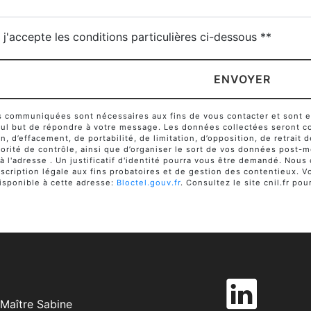
j'accepte les conditions particulières ci-dessous **
ENVOYER
communiquées sont nécessaires aux fins de vous contacter et sont enr
seul but de répondre à votre message. Les données collectées seront c
ion, d’effacement, de portabilité, de limitation, d’opposition, de retra
orité de contrôle, ainsi que d’organiser le sort de vos données post-m
 à l'adresse . Un justificatif d'identité pourra vous être demandé. No
cription légale aux fins probatoires et de gestion des contentieux. Vou
sponible à cette adresse:
Bloctel.gouv.fr
. Consultez le site cnil.fr pou
Maître Sabine