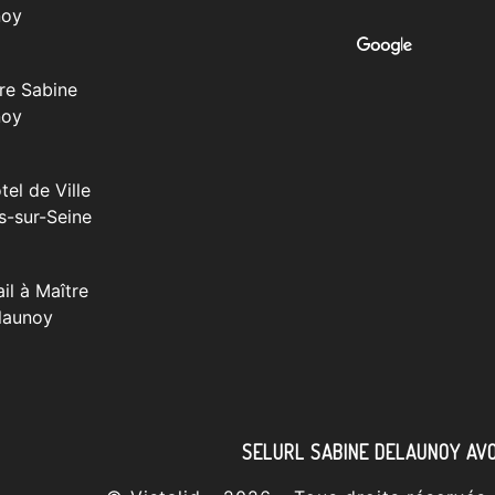
noy
re Sabine
noy
tel de Ville
s-sur-Seine
il à Maître
launoy
SELURL SABINE DELAUNOY AV