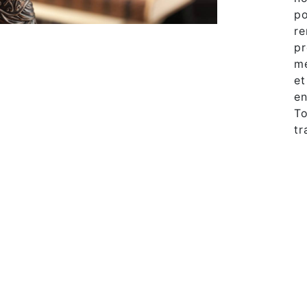
po
re
pr
mé
et
en
To
tr