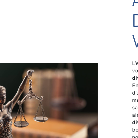
L’
vo
di
En
d’
me
sa
ai
di
be
no