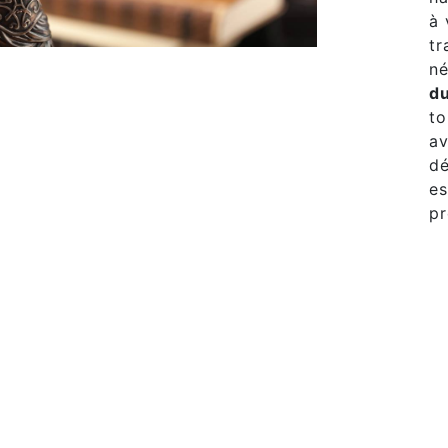
à 
tr
né
du
to
av
dé
es
pr