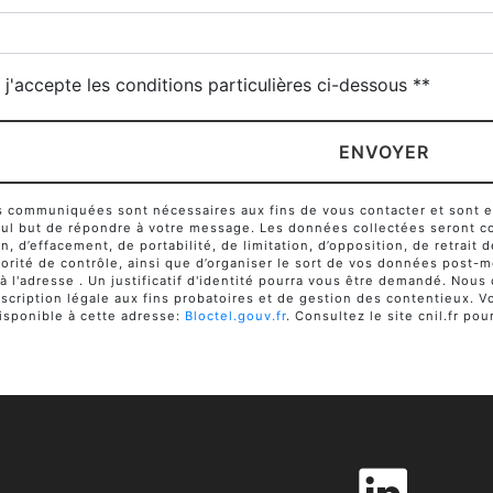
j'accepte les conditions particulières ci-dessous **
ENVOYER
communiquées sont nécessaires aux fins de vous contacter et sont enr
seul but de répondre à votre message. Les données collectées seront c
ion, d’effacement, de portabilité, de limitation, d’opposition, de retra
orité de contrôle, ainsi que d’organiser le sort de vos données post-m
 à l'adresse . Un justificatif d'identité pourra vous être demandé. No
cription légale aux fins probatoires et de gestion des contentieux. Vou
sponible à cette adresse:
Bloctel.gouv.fr
. Consultez le site cnil.fr pou