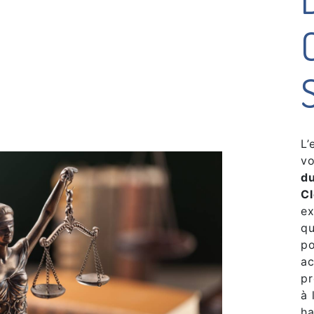
L’
vo
du
C
ex
qu
po
ac
pr
à 
ha