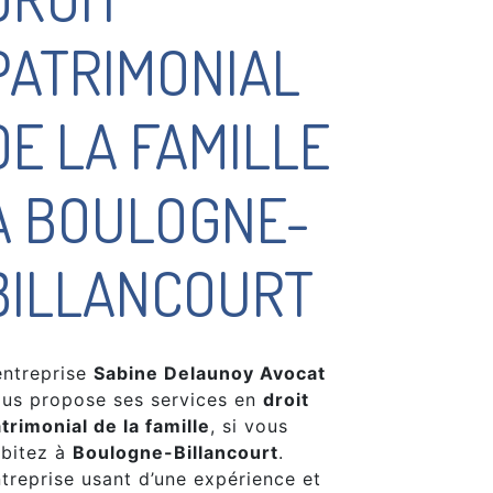
PATRIMONIAL
DE LA FAMILLE
À BOULOGNE-
BILLANCOURT
entreprise
Sabine Delaunoy Avocat
us propose ses services en
droit
trimonial de la famille
, si vous
bitez à
Boulogne-Billancourt
.
treprise usant d’une expérience et