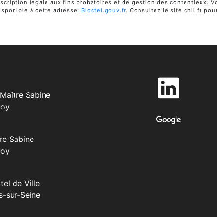
cription légale aux fins probatoires et de gestion des contentieux. Vou
sponible à cette adresse:
Bloctel.gouv.fr
. Consultez le site cnil.fr pou
Maître Sabine
noy
re Sabine
noy
tel de Ville
s-sur-Seine