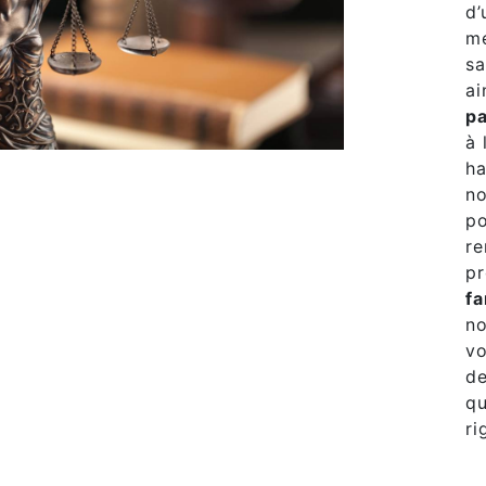
d’
me
sa
ai
pa
à 
ha
no
po
re
pr
fa
no
vo
de
qu
ri