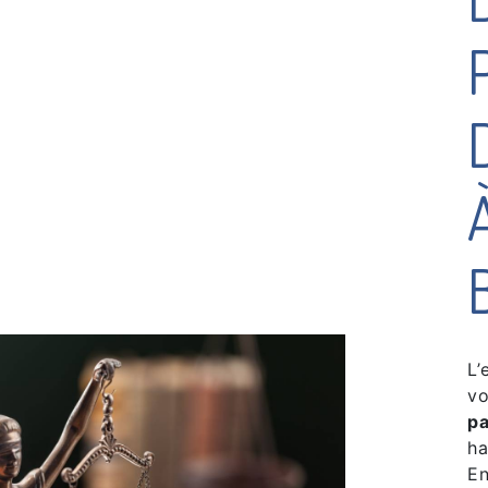
L’
vo
pa
ha
En