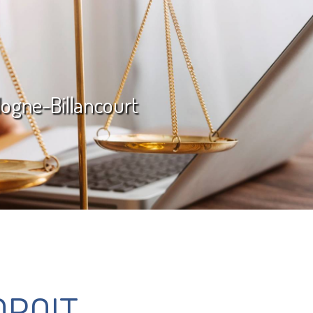
ulogne-Billancourt
DROIT