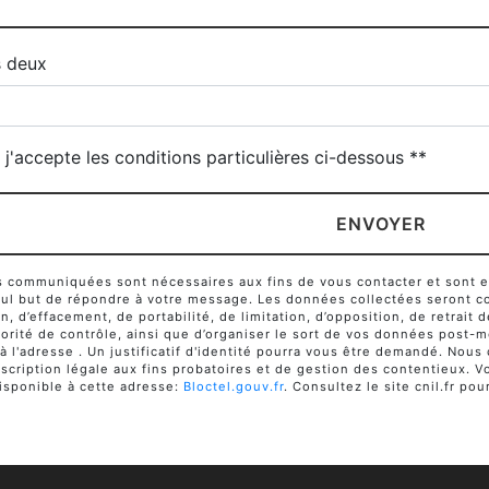
s deux
j'accepte les conditions particulières ci-dessous **
ENVOYER
communiquées sont nécessaires aux fins de vous contacter et sont enr
seul but de répondre à votre message. Les données collectées seront c
ion, d’effacement, de portabilité, de limitation, d’opposition, de retra
orité de contrôle, ainsi que d’organiser le sort de vos données post-m
 à l'adresse . Un justificatif d'identité pourra vous être demandé. No
cription légale aux fins probatoires et de gestion des contentieux. Vou
sponible à cette adresse:
Bloctel.gouv.fr
. Consultez le site cnil.fr pou