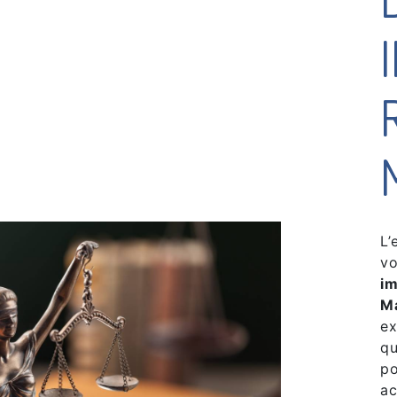
L’
vo
im
M
ex
qu
po
ac