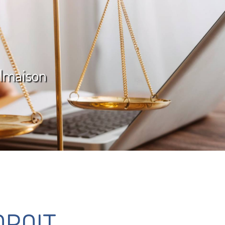
almaison
DROIT