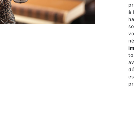
pr
à 
ha
so
vo
né
im
to
av
dé
es
pr