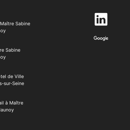
Maître Sabine
noy
re Sabine
noy
tel de Ville
s-sur-Seine
il à Maître
launoy