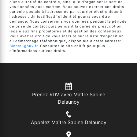
d’une autorité de contrôle, ainsi que d’organiser le sort de
vos données post-mortem. Vous pouvez exercer ces droits
par voie postale à l'adresse ou par courrier électronique à
l'adresse . Un justificatif d'identité pourra vous être
demandé. Nous conservons vos données pendant la période
de prise de contact puis pendant la durée de prescription
légale aux fins probatoires et de gestion des contentieux.
Vous avez le droit de vous inscrire sur la liste d'opposition
au démarchage téléphonique, disponible à cette adresse:
Bloctel.gouv.fr
. Consultez le site cnil.fr pour plus
d’informations sur vos droits.
Prenez RDV avec Maître Sabine
Delaunoy
Appelez Maître Sabine Delaunoy